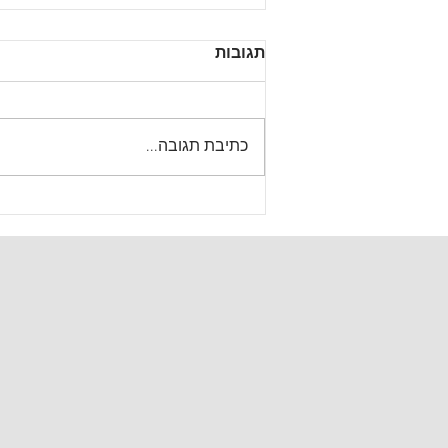
תגובות
כתיבת תגובה...
מעבר לארבעה קירות:
המדריך לבחירת המקום
המושלם לחגיגה אינטימית