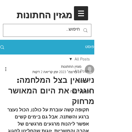
מגזין החתונות
פוסט
All Posts
מגזין החתונות
All Posts
26 בדצמ׳ 2023
זמן קריאה 2 דקות
נישואין בצל המלחמה:
חתונות
חוגגים את היום המאושר
שמלות כלה
מרחוק
תקופה קשה עוברת על כולנו, הכול נעצר 
ברגע והשתנה. אבל גם בימים קשים 
אפשר ליהנות מרגעים מרגשים של 
אהבה והמשכיות. זוגות שהחליטו לחגוג 