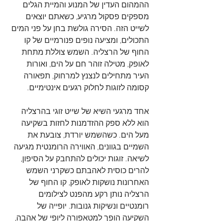
ההמהום העדין של המנוע והמיית הגלים 
מספקים פסקול מרגיע, כשאתם יוצאים 
לשייט הזה. הסירה גולשת בחן על פני המים 
התכולים, ומציעה נופים פנורמיים של קו 
החוף של הרצליה. השמש צוללת מתחת 
לאופק, מטילה זוהר חם על הים, ואורות 
העיר מתחילים לנצנץ למרחוק, תפאורה 
קסומה לזוגות לחלוק רגעים אינטימיים.
אחד מרגעי השיא של שייט זוגי בהרצליה 
הוא ללא ספק ההזדמנות לחזות בשקיעה 
מעל הים. כשהשמש יורדת, צובעת את 
השמיים בגוונים, האווירה הרומנטית מגיעה 
לשיאה. זוגות יכולים להתחבק על הסיפון, 
להרים כוסית לאהבתם כשקרני השמש 
האחרונות נושקות לאופק, קו החוף של 
הרצליה נותן רקע מהפנט לצילומים 
רומנטיים ונשיקות גנובות. יופייה של 
השקיעה הופך למטאפורה ליופי של אהבה, 