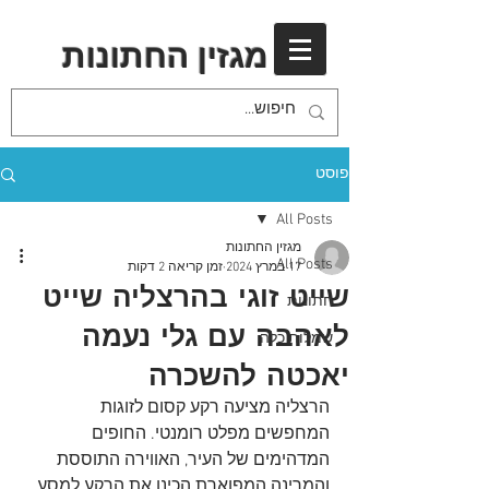
מגזין החתונות
פוסט
All Posts
מגזין החתונות
All Posts
17 במרץ 2024
זמן קריאה 2 דקות
שייט זוגי בהרצליה שייט
חתונות
לאהבה עם גלי נעמה
שמלות כלה
יאכטה להשכרה
הרצליה מציעה רקע קסום לזוגות 
המחפשים מפלט רומנטי. החופים 
המדהימים של העיר, האווירה התוססת 
והמרינה המפוארת הכינו את הרקע למסע 