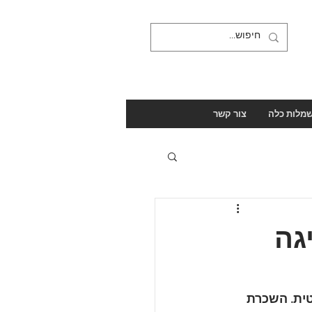
מלות כלה
צור קשר
גה
טית. השכרת 