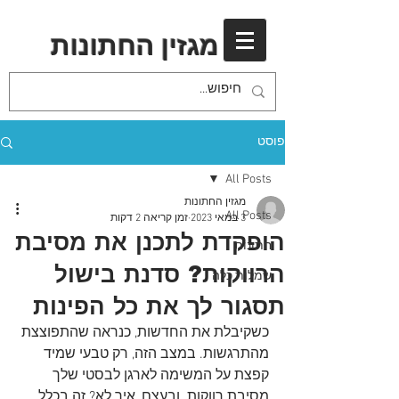
מגזין החתונות
פוסט
All Posts
מגזין החתונות
All Posts
3 במאי 2023
זמן קריאה 2 דקות
הופקדת לתכנן את מסיבת
חתונות
הרווקות? סדנת בישול
שמלות כלה
תסגור לך את כל הפינות
כשקיבלת את החדשות, כנראה שהתפוצצת 
מהתרגשות. במצב הזה, רק טבעי שמיד 
קפצת על המשימה לארגן לבסטי שלך 
מסיבת רווקות. ובעצם, איך לא? זה בכלל 